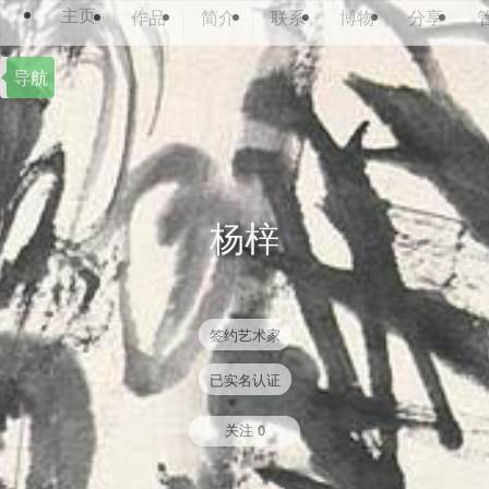
主页
作品
简介
联系
博物
分享
导航
杨梓
签约艺术家
已实名认证
关注
0