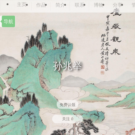
主页
作品
简介
联系
博物
分享
导航
孙兆举
免费认领
关注
0